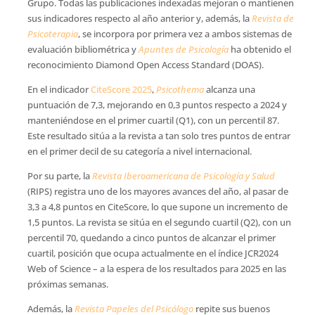
Grupo. Todas las publicaciones indexadas mejoran o mantienen
sus indicadores respecto al año anterior y, además, la
Revista de
Psicoterapia
, se incorpora por primera vez a ambos sistemas de
evaluación bibliométrica y
Apuntes de Psicología
ha obtenido el
reconocimiento Diamond Open Access Standard (DOAS).
En el indicador
CiteScore 2025
,
Psicothema
alcanza una
puntuación de 7,3, mejorando en 0,3 puntos respecto a 2024 y
manteniéndose en el primer cuartil (Q1), con un percentil 87.
Este resultado sitúa a la revista a tan solo tres puntos de entrar
en el primer decil de su categoría a nivel internacional.
Por su parte, la
Revista Iberoamericana de Psicología y Salud
(RIPS) registra uno de los mayores avances del año, al pasar de
3,3 a 4,8 puntos en CiteScore, lo que supone un incremento de
1,5 puntos. La revista se sitúa en el segundo cuartil (Q2), con un
percentil 70, quedando a cinco puntos de alcanzar el primer
cuartil, posición que ocupa actualmente en el índice JCR2024
Web of Science – a la espera de los resultados para 2025 en las
próximas semanas.
Además, la
Revista Papeles del Psicólogo
repite sus buenos