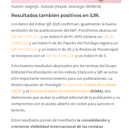
Fuente: magnific. Autoría: freepik. Descarga: 09/06/26.
Resultados también positivos en SJR.
Los datos del índice SJR 2025 confirman, igualmente, la buena
evolución de las publicaciones del GEP.
Psicothema
alcanza un
SJR de 1,075 (Q1)
y un índice H de 91;
RIPS
obtiene un
SJR de
0,588 (Q2)
y un índice H de 20;
Papeles del Psicólogo
registra un
SJR de 0,26 (Q3)
y un índice H de 30; y la
Revista de Psicoterapia
se incorpora con un
SJR de 0,186 (Q4)
y un índice H de 5.
A los buenos resultados alcanzados por las revistas del Grupo
Editorial Psicofundación en los índices CiteScore y SJR se suma
otro importante reconocimiento para sus publicaciones. La
Revista Apuntes de Psicología
ha obtenido el
sello de calidad
FECYT
y el
Diamond Open Access Standard
(DOAS)
, dos
distinciones que avalan la calidad editorial de la publicación y su
compromiso con el acceso abierto sin costes para autores ni
lectores.
Estos resultados ponen de manifiesto
la consolidación y
creciente visibilidad internacional de las revistas