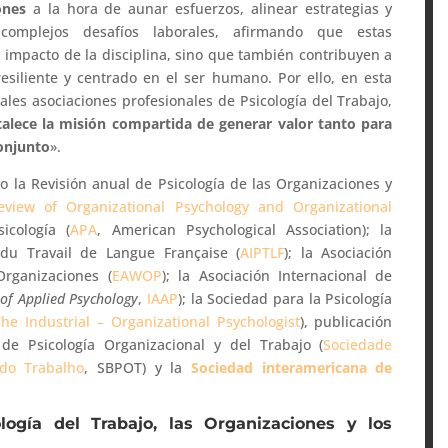
iones
a la hora de aunar esfuerzos, alinear estrategias y
complejos desafíos laborales, afirmando que estas
l impacto de la disciplina, sino que también contribuyen a
resiliente y centrado en el ser humano. Por ello, en esta
pales asociaciones profesionales de Psicología del Trabajo,
rtalece la misión compartida de generar valor tanto para
conjunto
».
o la Revisión anual de Psicología de las Organizaciones y
view of Organizational Psychology and Organizational
icología (
APA
, American Psychological Association); la
 du Travail de Langue Française (
AIPTLF
); la Asociación
Organizaciones (
EAWOP
); la Asociación Internacional de
 of Applied Psychology
,
IAAP
); la Sociedad para la Psicología
The Industrial – Organizational Psychologist
), publicación
 de Psicología Organizacional y del Trabajo (
Sociedade
 do Trabalho
, SBPOT) y la
Sociedad interamericana de
logía del Trabajo, las Organizaciones y los