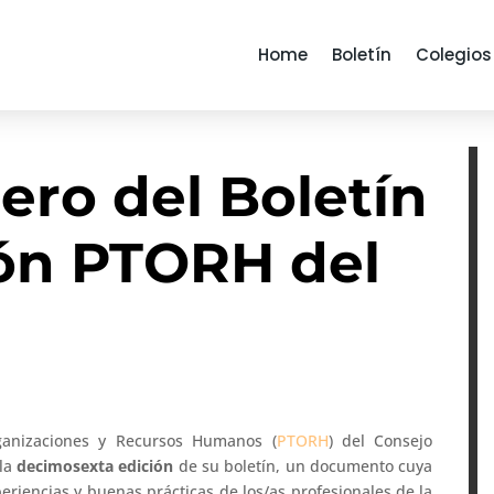
Home
Boletín
Colegios
ro del Boletín
ión PTORH del
rganizaciones y Recursos Humanos (
PTORH
) del Consejo
 la
decimosexta edición
de su boletín, un documento cuya
periencias y buenas prácticas de los/as profesionales de la