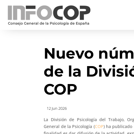
Nuevo núme
de la Divis
COP
12 Jun 2026
La División de Psicología del Trabajo, O
General de la Psicología (
COP
) ha publicado
finalidad es dar difusión de la actividad, ex