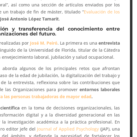
boral”, así como una sección de artículos enviados por los
 un trabajo de fin de máster, titulado “
Evaluación de los
r
José Antonio López Tamarit
.
ación y transferencia del conocimiento entre
anizaciones del futuro
.
 realizadas por
José M. Peiró
. La primera es una
entrevista
tinguido de la Universidad de Florida, titular de la Cátedra
 envejecimiento laboral, jubilación y salud ocupacional.
 aborda algunos de los principales retos que afrontan
so de la edad de jubilación, la digitalización del trabajo y
 de la entrevista, reflexiona sobre las contribuciones que
y de las Organizaciones para promover
entornos laborales
a las personas trabajadoras de mayor edad
.
científica
en la toma de decisiones organizacionales, las
sformación digital y a la diversidad generacional en las
la investigación académica a la práctica profesional. En
ro editor jefe del
Journal of Applied Psychology
(JAP), una
s del ámbito, y defiende la necesidad de fortalecer los