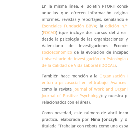
En la misma línea, el Boletín PTORH consid
aquellas que ofrecen información original
informes, revistas y reportajes, señalando 
Esenciales Fundación BBVA
; la
edición n.º
(
FOCAD
) (que incluye dos cursos del área 
desde la psicología de las organizaciones” y
Valenciano de Investigaciones Econó
socioeconómico
de la evolución de incapac
Universitario de Investigación en Psicologí
de la Calidad de Vida Laboral (IDOCAL)
.
También hace mención a la
Organización I
entorno psicosocial en el trabajo: Avances
como la revista
Journal of Work and Organi
Journal of Positive Psychology
); y nuestra 
relacionados con el área).
Como novedad, este número de abril incorp
práctica, elaborada por
Nina Jonczyk
, y d
titulada “Trabajar con robots como una espad