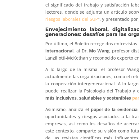
el significado del trabajo y satisfacción la
lectores, donde se adjunta un artículo sobre
riesgos laborales del SUP
”, y presentado po
Envejecimiento laboral, digitaliz
generaciones: desafíos para las org
Por último, el Boletín recoge dos entrevistas
internacional
, al Dr.
Mo Wang
, profesor dis
Lanzillotti-McKethan y reconocido experto en
A lo largo de la misma, el profesor Wang
actualmente las organizaciones, como el retra
la cooperación intergeneracional. A lo largo
puede realizar la Psicología del Trabajo 
más inclusivos, saludables y sostenibles
par
Asimismo, analiza el
papel de la evidencia 
oportunidades y riesgos asociados a la tran
empresas, así como los desafíos de acercar 
este contexto, comparte su visión como futu
de las revistas científicas más influyente