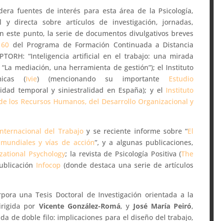
era fuentes de interés para esta área de la Psicología,
 y directa sobre artículos de investigación, jornadas,
en este punto, la serie de documentos divulgativos breves
 60
del Programa de Formación Continuada a Distancia
PTORH: “Inteligencia artificial en el trabajo: una mirada
 “La mediación, una herramienta de gestión”); el Instituto
micas (
Ivie
) (mencionando su importante
Estudio
idad temporal y siniestralidad en España); y el
Instituto
a de los Recursos Humanos, del Desarrollo Organizacional y
nternacional del Trabajo
y se reciente informe sobre “
El
 mundiales y vías de acción
”, y a algunas publicaciones,
zational Psychology
; la revista de Psicología Positiva (
The
publicación
Infocop
(donde destaca una serie de artículos
ora una Tesis Doctoral de Investigación orientada a la
irigida por
Vicente González-Romá
, y
José María Peiró
,
a de doble filo: implicaciones para el diseño del trabajo,