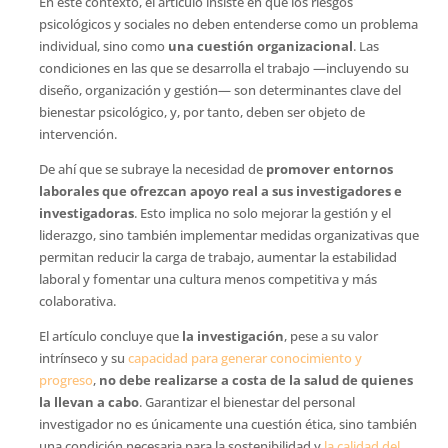
En este contexto, el artículo insiste en que los riesgos
psicológicos y sociales no deben entenderse como un problema
individual, sino como
una cuestión organizacional
. Las
condiciones en las que se desarrolla el trabajo —incluyendo su
diseño, organización y gestión— son determinantes clave del
bienestar psicológico, y, por tanto, deben ser objeto de
intervención.
De ahí que se subraye la necesidad de
promover entornos
laborales que ofrezcan apoyo real a sus investigadores e
investigadoras
. Esto implica no solo mejorar la gestión y el
liderazgo, sino también implementar medidas organizativas que
permitan reducir la carga de trabajo, aumentar la estabilidad
laboral y fomentar una cultura menos competitiva y más
colaborativa.
El artículo concluye que
la investigación
, pese a su valor
intrínseco y su
capacidad para generar conocimiento y
progreso
,
no debe realizarse a costa de la salud de quienes
la llevan a cabo
. Garantizar el bienestar del personal
investigador no es únicamente una cuestión ética, sino también
una condición necesaria para la sostenibilidad y
la calidad del