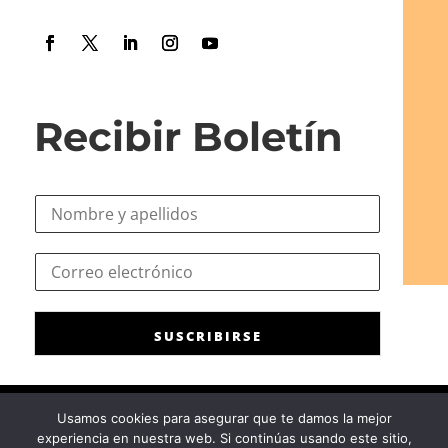
Recibir Boletín
N
o
m
e
C
b
l
o
r
e
r
e
c
r
*
t
SUSCRIBIRSE
e
r
o
ó
e
n
l
i
Usamos cookies para asegurar que te damos la mejor
e
c
experiencia en nuestra web. Si continúas usando este sitio,
c
Consejo General de la Psicología de España
|
Privacidad
|
Aviso