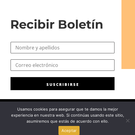
Recibir Boletín
N
o
m
C
C
b
o
o
r
r
r
e
r
r
*
e
SUSCRIBIRSE
e
o
o
*
e
e
l
l
Usamos cookies para asegurar que te damos la mejor
e
e
experiencia en nuestra web. Si continúas usando este sitio,
c
Consejo General de la Psicología de España
|
Privacidad
|
Aviso
c
asumiremos que estás de acuerdo con ello.
t
Legal
|
Política de cookies
t
r
Aceptar
r
ó