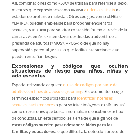
Así, combinaciones como «53X» se utilizan para referirse al sexo,
mientras que expresiones como «KMS»
aluden al suicidio
o a
estados de profundo malestar. Otros códigos, como «LH6» o
«LMIRL», pueden emplearse para proponer encuentros
sexuales, y «CU46» para solicitar contenido íntimo a través de la
cámara . Además, existen claves destinadas a advertir de la
presencia de adultos (»MOS», «POS») o de que no hay
supervisión parental («99»), lo que facilita interacciones que
pueden entrañar riesgos.
Expresiones y códigos que ocultan
situaciones de riesgo para niños, niñas y
adolescentes.
Especial relevancia adquiere
el uso de códigos por parte de
adultos con fines de abuso o grooming
.
El documento recoge
términos específicos utilizados para
identificar intereses
sexuales hacia menores
o para solicitar imágenes explícitas, así
como expresiones que buscan normalizar o encubrir este tipo
de conductas. En este sentido, se alerta de que
algunos de
estos códigos pueden pasar desapercibidos para las
familias y educadores
, lo que dificulta la detección precoz de