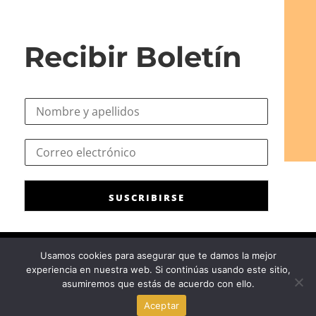
Recibir Boletín
N
o
m
N
C
b
o
o
r
m
r
e
b
r
*
r
SUSCRIBIRSE
e
e
o
C
e
o
l
r
Usamos cookies para asegurar que te damos la mejor
e
r
experiencia en nuestra web. Si continúas usando este sitio,
c
Consejo General de la Psicología de España
|
Privacidad
|
Aviso
e
asumiremos que estás de acuerdo con ello.
t
Legal
|
Política de cookies
o
r
Aceptar
*
ó