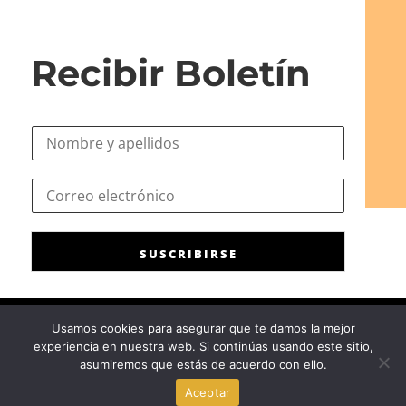
Recibir Boletín
N
o
m
*
C
b
C
o
r
o
r
e
r
r
*
r
SUSCRIBIRSE
e
e
o
o
e
*
l
Usamos cookies para asegurar que te damos la mejor
e
experiencia en nuestra web. Si continúas usando este sitio,
c
Consejo General de la Psicología de España
|
Privacidad
|
Aviso
asumiremos que estás de acuerdo con ello.
t
Legal
|
Política de cookies
r
Aceptar
ó