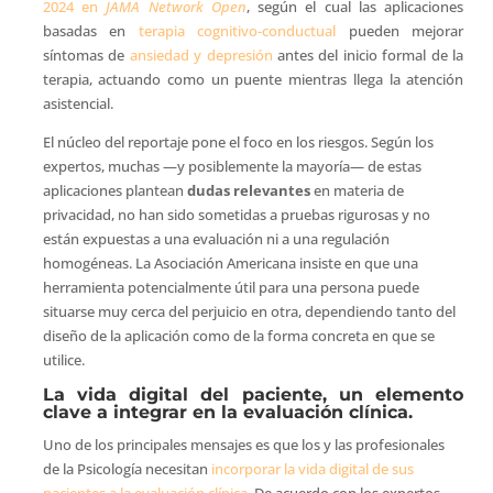
2024 en
JAMA Network Open
, según el cual las aplicaciones
basadas en
terapia cognitivo-conductual
pueden mejorar
síntomas de
ansiedad y depresión
antes del inicio formal de la
terapia, actuando como un puente mientras llega la atención
asistencial.
El núcleo del reportaje pone el foco en los riesgos. Según los
expertos, muchas —y posiblemente la mayoría— de estas
aplicaciones plantean
dudas relevantes
en materia de
privacidad, no han sido sometidas a pruebas rigurosas y no
están expuestas a una evaluación ni a una regulación
homogéneas. La Asociación Americana insiste en que una
herramienta potencialmente útil para una persona puede
situarse muy cerca del perjuicio en otra, dependiendo tanto del
diseño de la aplicación como de la forma concreta en que se
utilice.
La vida digital del paciente, un elemento
clave a integrar en la evaluación clínica.
Uno de los principales mensajes es que los y las profesionales
de la Psicología necesitan
incorporar la vida digital de sus
pacientes a la evaluación clínica
. De acuerdo con los expertos,