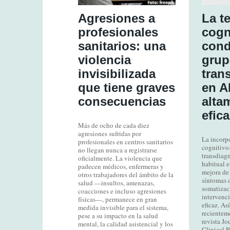
Agresiones a
La t
profesionales
cogn
sanitarios: una
cond
violencia
grup
invisibilizada
tran
que tiene graves
en A
consecuencias
alta
efica
Más de ocho de cada diez
agresiones sufridas por
La incorpo
profesionales en centros sanitarios
cognitivo
no llegan nunca a registrarse
transdiagn
oficialmente. La violencia que
habitual 
padecen médicos, enfermeras y
mejora de 
otros trabajadores del ámbito de la
síntomas 
salud —insultos, amenazas,
somatizac
coacciones e incluso agresiones
intervenci
físicas—, permanece en gran
eficaz. As
medida invisible para el sistema,
recientem
pese a su impacto en la salud
revista Jo
mental, la calidad asistencial y los
Clinical P