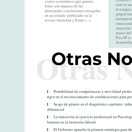
costes económicos que genera.
cual se an
Estas son algunas de las
la terapia
principales conclusiones recogidas
grupal tra
en un estudio publicado en la
tratamient
revista Ansiedad y Estrés (...)
emocionale
Atención P
marco del 
PsicAP es
desarrollad
Portabilidad de competencias y movilidad profes
rigor en el reconocimiento de cualificaciones para pro
Sesgo de género en el diagnóstico sanitario: infr
diferencial
La transición al ejercicio profesional en Psicolog
barreras en la inserción laboral
El Gobierno aprueba la primera estrategia para de