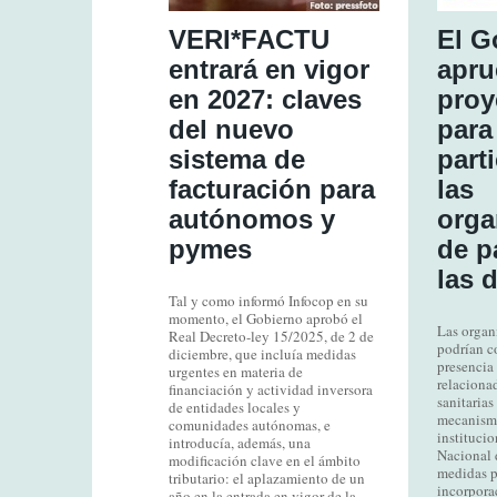
VERI*FACTU
El G
entrará en vigor
apru
en 2027: claves
proy
del nuevo
para 
sistema de
part
facturación para
las
autónomos y
orga
pymes
de p
las 
Tal y como informó Infocop en su
momento, el Gobierno aprobó el
Las organ
Real Decreto-ley 15/2025, de 2 de
podrían c
diciembre, que incluía medidas
presencia
urgentes en materia de
relacionad
financiación y actividad inversora
sanitaria
de entidades locales y
mecanismo
comunidades autónomas, e
institucio
introducía, además, una
Nacional d
modificación clave en el ámbito
medidas p
tributario: el aplazamiento de un
incorpora
año en la entrada en vigor de la