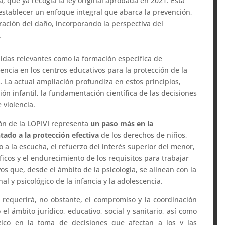
ia, que ya recogía la ley original aprobada en 2021. Esta
establecer un enfoque integral que abarca la prevención,
aración del daño, incorporando la perspectiva del
.
didas relevantes como la formación específica de
rencia en los centros educativos para la protección de la
. La actual ampliación profundiza en estos principios,
ón infantil, la fundamentación científica de las decisiones
 violencia.
ión de la LOPIVI representa
un paso más en la
ado a la protección efectiva
de los derechos de niños,
o a la escucha, el refuerzo del interés superior del menor,
icos y el endurecimiento de los requisitos para trabajar
os que, desde el ámbito de la psicología, se alinean con la
l y psicológico de la infancia y la adolescencia.
requerirá, no obstante, el compromiso y la coordinación
el ámbito jurídico, educativo, social y sanitario, así como
ógico en la toma de decisiones que afectan a los y las