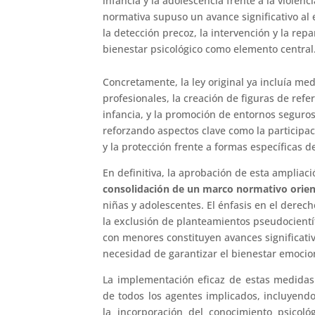
infancia y la adolescencia frente a la violenc
normativa supuso un avance significativo al 
la detección precoz, la intervención y la rep
bienestar psicológico como elemento central
Concretamente, la ley original ya incluía me
profesionales, la creación de figuras de refe
infancia, y la promoción de entornos seguros
reforzando aspectos clave como la participaci
y la protección frente a formas específicas de
En definitiva, la aprobación de esta ampliac
consolidación de un marco normativo orient
niñas y adolescentes. El énfasis en el derech
la exclusión de planteamientos pseudocientíf
con menores constituyen avances significativ
necesidad de garantizar el bienestar emociona
La implementación eficaz de estas medidas 
de todos los agentes implicados, incluyendo 
la incorporación del conocimiento psicol