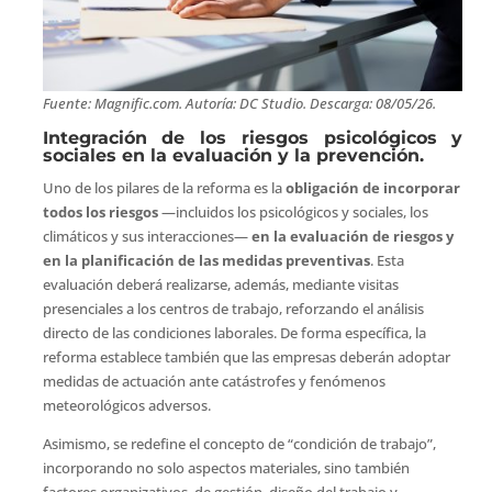
Fuente: Magnific.com. Autoría: DC Studio. Descarga: 08/05/26.
Integración de los riesgos psicológicos y
sociales en la evaluación y la prevención.
Uno de los pilares de la reforma es la
obligación de incorporar
todos los riesgos
—incluidos los psicológicos y sociales, los
climáticos y sus interacciones—
en la evaluación de riesgos y
en la planificación de las medidas preventivas
. Esta
evaluación deberá realizarse, además, mediante visitas
presenciales a los centros de trabajo, reforzando el análisis
directo de las condiciones laborales. De forma específica, la
reforma establece también que las empresas deberán adoptar
medidas de actuación ante catástrofes y fenómenos
meteorológicos adversos.
Asimismo, se redefine el concepto de “condición de trabajo”,
incorporando no solo aspectos materiales, sino también
factores organizativos, de gestión, diseño del trabajo y