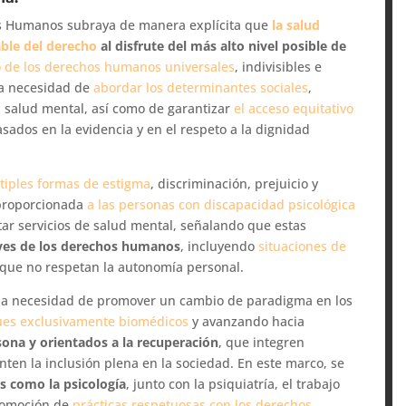
os Humanos subraya de manera explícita que
la salud
ble del derecho
al disfrute del más alto nivel posible de
o de los derechos humanos universales
, indivisibles e
 la necesidad de
abordar los determinantes sociales
,
 salud mental, así como de garantizar
el acceso equitativo
sados en la evidencia y en el respeto a la dignidad
tiples formas de estigma
, discriminación, prejuicio y
sproporcionada
a las personas con discapacidad psicológica
tar servicios de salud mental, señalando que estas
ves de los derechos humanos
, incluyendo
situaciones de
que no respetan la autonomía personal.
a la necesidad de promover un cambio de paradigma en los
es exclusivamente biomédicos
y avanzando hacia
ona y orientados a la recuperación
, que integren
nten la inclusión plena en la sociedad. En este marco, se
s como la psicología
, junto con la psiquiatría, el trabajo
promoción de
prácticas respetuosas con los derechos