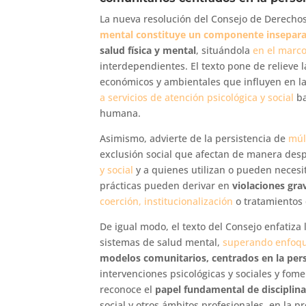
La nueva resolución del Consejo de Derech
mental constituye un componente insepara
salud física y mental
, situándola
en el marc
interdependientes. El texto pone de relieve
económicos y ambientales que influyen en la
a servicios de atención psicológica y social
ba
humana.
Asimismo, advierte de la persistencia de
múl
exclusión social que afectan de manera de
y social
y a quienes utilizan o pueden necesi
prácticas pueden derivar en
violaciones gra
coerción, institucionalización
o tratamientos 
De igual modo, el texto del Consejo enfatiz
sistemas de salud mental,
superando enfoqu
modelos comunitarios, centrados en la pers
intervenciones psicológicas y sociales y fome
reconoce el
papel fundamental de disciplina
social y otros ámbitos profesionales, en la 