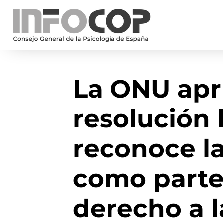
La ONU ap
resolución 
reconoce l
como parte 
derecho a l