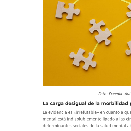
Foto: Freepik. Au
La carga desigual de la morbilidad 
La evidencia es «irrefutable» en cuanto a que
mental está indisolublemente ligado a las cir
determinantes sociales de la salud mental a