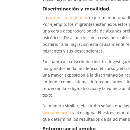
Discriminación y movilidad
.
Los
grupos marginados
experimentan una dist
Por ejemplo, los migrantes están expuestos
una carga desproporcionada de algunos prob
psicóticos. De acuerdo con la revisión reali
posterior a la migración está causalmente r
migrantes y sus descendientes.
En cuanto a la discriminación, los investiga
marginados en la incidencia, el curso y el t
una mayor exposición a la discriminación raci
entiende como sistemas interconectados e in
refuerzan la estigmatización y la vulnerabi
texto.
De manera similar, el estudio señala que la
discriminación
y al estigma. El estrés minori
que determina los resultados de salud mental
Entorno social amplio
.