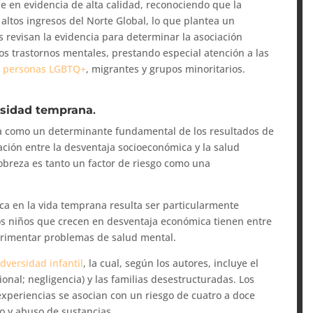
le en evidencia de alta calidad, reconociendo que la
altos ingresos del Norte Global, lo que plantea un
s revisan la evidencia para determinar la asociación
los trastornos mentales, prestando especial atención a las
,
personas LGBTQ+
, migrantes y grupos minoritarios.
rsidad temprana
.
da como un determinante fundamental de los resultados de
ación entre la desventaja socioeconómica y la salud
obreza es tanto un factor de riesgo como una
ca en la vida temprana resulta ser particularmente
Los niños que crecen en desventaja económica tienen entre
erimentar problemas de salud mental.
dversidad infantil
, la cual, según los autores, incluye el
ional; negligencia) y las familias desestructuradas. Los
experiencias se asocian con un riesgo de cuatro a doce
o y abuso de sustancias.