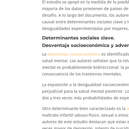
El estudio se apoyó en la medida de lo posib
mayoría de los datos provienen de países de 
desafío. A lo largo del documento, los autore
causal entre determinantes sociales clave y 
desigualdades experimentadas por mujeres
Determinantes sociales clave
.
Desventaja socioeconómica y adve
La
desventaja socioeconómica
es identifica
salud mental. Los autores señalan que la rel
mental es probablemente bidireccional: la p
consecuencia de los trastornos mentales.
La exposición a la desigualdad socioeconómi
perjudicial para la salud mental posterior. 
dos y tres veces más probabilidades de exp
Otro determinante bien caracterizado es la
a
maltrato infantil (abuso físico, sexual o emoc
autores de este estudio destacan que estas 
veces mayor de depresión, intento de suicidi