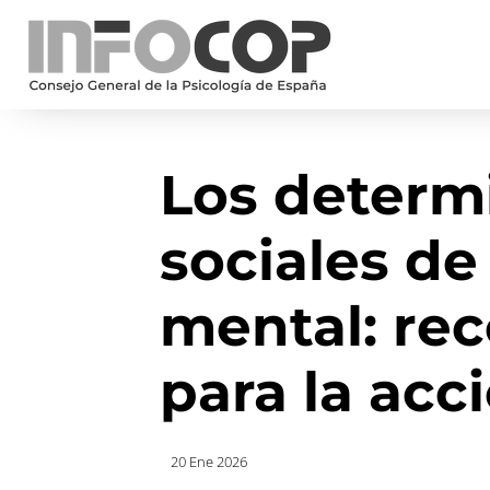
Los determ
sociales de
mental: re
para la acc
20 Ene 2026