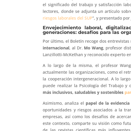
el significado del trabajo y satisfacción la
lectores, donde se adjunta un artículo sobre
riesgos laborales del SUP
”, y presentado po
Envejecimiento laboral, digitaliz
generaciones: desafíos para las org
Por último, el Boletín recoge dos entrevistas
internacional
, al Dr.
Mo Wang
, profesor dis
Lanzillotti-McKethan y reconocido experto en
A lo largo de la misma, el profesor Wang
actualmente las organizaciones, como el retra
la cooperación intergeneracional. A lo largo
puede realizar la Psicología del Trabajo 
más inclusivos, saludables y sostenibles
par
Asimismo, analiza el
papel de la evidencia 
oportunidades y riesgos asociados a la tran
empresas, así como los desafíos de acercar 
este contexto, comparte su visión como futu
de las revistas científicas más influyente