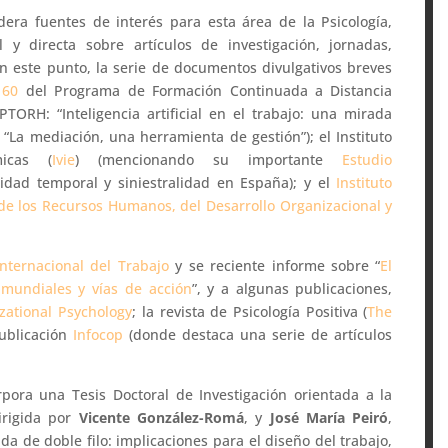
era fuentes de interés para esta área de la Psicología,
 y directa sobre artículos de investigación, jornadas,
en este punto, la serie de documentos divulgativos breves
 60
del Programa de Formación Continuada a Distancia
PTORH: “Inteligencia artificial en el trabajo: una mirada
 “La mediación, una herramienta de gestión”); el Instituto
micas (
Ivie
) (mencionando su importante
Estudio
idad temporal y siniestralidad en España); y el
Instituto
a de los Recursos Humanos, del Desarrollo Organizacional y
nternacional del Trabajo
y se reciente informe sobre “
El
 mundiales y vías de acción
”, y a algunas publicaciones,
zational Psychology
; la revista de Psicología Positiva (
The
publicación
Infocop
(donde destaca una serie de artículos
ora una Tesis Doctoral de Investigación orientada a la
irigida por
Vicente González-Romá
, y
José María Peiró
,
a de doble filo: implicaciones para el diseño del trabajo,