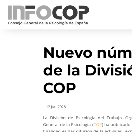
Nuevo núme
de la Divis
COP
12 Jun 2026
La División de Psicología del Trabajo, O
General de la Psicología (
COP
) ha publicado
finalidad es dar difusión de la actividad, ex