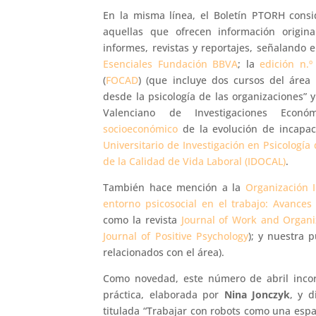
En la misma línea, el Boletín PTORH consid
aquellas que ofrecen información original
informes, revistas y reportajes, señalando 
Esenciales Fundación BBVA
; la
edición n.º
(
FOCAD
) (que incluye dos cursos del área 
desde la psicología de las organizaciones” y
Valenciano de Investigaciones Econó
socioeconómico
de la evolución de incapac
Universitario de Investigación en Psicologí
de la Calidad de Vida Laboral (IDOCAL)
.
También hace mención a la
Organización I
entorno psicosocial en el trabajo: Avances
como la revista
Journal of Work and Organi
Journal of Positive Psychology
); y nuestra 
relacionados con el área).
Como novedad, este número de abril incorp
práctica, elaborada por
Nina Jonczyk
, y d
titulada “Trabajar con robots como una espad