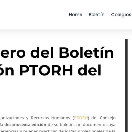
Home
Boletín
Colegios
ro del Boletín
ión PTORH del
rganizaciones y Recursos Humanos (
PTORH
) del Consejo
 la
decimosexta edición
de su boletín, un documento cuya
periencias y buenas prácticas de los/as profesionales de la