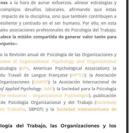
iones
a la hora de aunar esfuerzos, alinear estrategias y
complejos desafíos laborales, afirmando que estas
l impacto de la disciplina, sino que también contribuyen a
resiliente y centrado en el ser humano. Por ello, en esta
pales asociaciones profesionales de Psicología del Trabajo,
rtalece la misión compartida de generar valor tanto para
conjunto
».
o la Revisión anual de Psicología de las Organizaciones y
view of Organizational Psychology and Organizational
icología (
APA
, American Psychological Association); la
 du Travail de Langue Française (
AIPTLF
); la Asociación
Organizaciones (
EAWOP
); la Asociación Internacional de
 of Applied Psychology
,
IAAP
); la Sociedad para la Psicología
The Industrial – Organizational Psychologist
), publicación
 de Psicología Organizacional y del Trabajo (
Sociedade
 do Trabalho
, SBPOT) y la
Sociedad interamericana de
logía del Trabajo, las Organizaciones y los