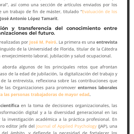
boral”, así como una sección de artículos enviados por los
 un trabajo de fin de máster, titulado “
Evaluación de los
r
José Antonio López Tamarit
.
ación y transferencia del conocimiento entre
anizaciones del futuro
.
 realizadas por
José M. Peiró
. La primera es una
entrevista
tinguido de la Universidad de Florida, titular de la Cátedra
 envejecimiento laboral, jubilación y salud ocupacional.
 aborda algunos de los principales retos que afrontan
so de la edad de jubilación, la digitalización del trabajo y
 de la entrevista, reflexiona sobre las contribuciones que
y de las Organizaciones para promover
entornos laborales
a las personas trabajadoras de mayor edad
.
científica
en la toma de decisiones organizacionales, las
sformación digital y a la diversidad generacional en las
la investigación académica a la práctica profesional. En
ro editor jefe del
Journal of Applied Psychology
(JAP), una
s del ámbito, y defiende la necesidad de fortalecer los