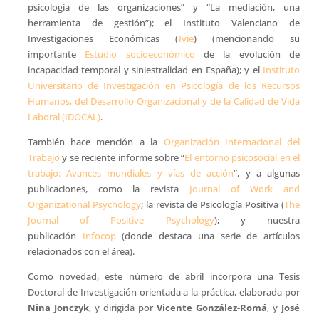
psicología de las organizaciones” y “La mediación, una
herramienta de gestión”); el Instituto Valenciano de
Investigaciones Económicas (
Ivie
) (mencionando su
importante
Estudio socioeconómico
de la evolución de
incapacidad temporal y siniestralidad en España); y el
Instituto
Universitario de Investigación en Psicología de los Recursos
Humanos, del Desarrollo Organizacional y de la Calidad de Vida
Laboral (IDOCAL)
.
También hace mención a la
Organización Internacional del
Trabajo
y se reciente informe sobre “
El entorno psicosocial en el
trabajo: Avances mundiales y vías de acción
”, y a algunas
publicaciones, como la revista
Journal of Work and
Organizational Psychology
; la revista de Psicología Positiva (
The
Journal of Positive Psychology
); y nuestra
publicación
Infocop
(donde destaca una serie de artículos
relacionados con el área).
Como novedad, este número de abril incorpora una Tesis
Doctoral de Investigación orientada a la práctica, elaborada por
Nina Jonczyk
, y dirigida por
Vicente González-Romá
, y
José