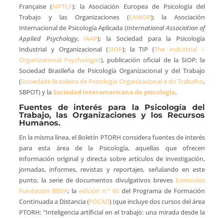
Française (
AIPTLF
); la Asociación Europea de Psicología del
Trabajo y las Organizaciones (
EAWOP
); la Asociación
Internacional de Psicología Aplicada (
International Association of
Applied Psychology
,
IAAP
); la Sociedad para la Psicología
Industrial y Organizacional (
SIOP
); la TIP (
The Industrial –
Organizational Psychologist
), publicación oficial de la SIOP; la
Sociedad Brasileña de Psicología Organizacional y del Trabajo
(
Sociedade Brasileira de Psicologia Organizacional e do Trabalho
,
SBPOT) y la
Sociedad interamericana de psicología
.
Fuentes de interés para la Psicología del
Trabajo, las Organizaciones y los Recursos
Humanos.
En la misma línea, el Boletín PTORH considera fuentes de interés
para esta área de la Psicología, aquellas que ofrecen
información original y directa sobre artículos de investigación,
jornadas, informes, revistas y reportajes, señalando en este
punto, la serie de documentos divulgativos breves
Esenciales
Fundación BBVA
; la
edición n.º 60
del Programa de Formación
Continuada a Distancia (
FOCAD
) (que incluye dos cursos del área
PTORH: “Inteligencia artificial en el trabajo: una mirada desde la