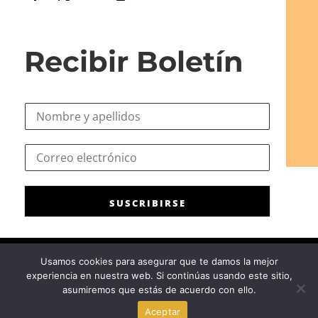
Recibir Boletín
N
o
m
C
C
b
o
o
r
r
r
e
r
r
*
e
SUSCRIBIRSE
e
o
o
*
e
N
l
o
Usamos cookies para asegurar que te damos la mejor
e
m
experiencia en nuestra web. Si continúas usando este sitio,
c
Consejo General de la Psicología de España
|
Privacidad
|
Aviso
b
asumiremos que estás de acuerdo con ello.
t
Legal
|
Política de cookies
r
r
Aceptar
e