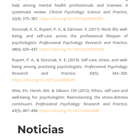
help among mental health professionals and trainees: A
systematic review.
Clinical Psychology: Science and Practice,
32
(4), 375–387.
https://doi.org/10.1037/cps0000285
Dorociak, K. E., Rupert, P. A., & Zahniser, E. (2017). Work life, well-
being, and self-care across the professional lifespan of
psychologists.
Professional Psychology: Research and Practice,
48
(6), 429–437.
https://doi.org/10.1037/pro0000160
.
Rupert, P. A., & Dorociak, K. E. (2019). Self-care, stress, and well-
being among practicing psychologists.
Professional Psychology:
Research and Practice, 50
(5), 343–350.
https://doi.org/10.1037/pro0000251
Wise, EH, Hersh, MA, & Gibson, CM (2012). Ethics, self-care and
well-being for psychologists: Reenvisioning the stress-distress
continuum.
Professional Psychology: Research and Practice,
43
(5), 487–494.
https://doi.org/10.1037/a0029446
Noticias