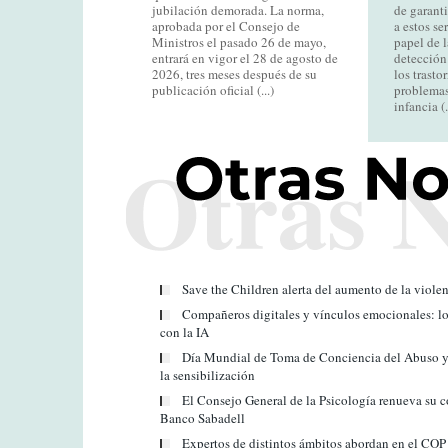
jubilación demorada. La norma,
de garanti
aprobada por el Consejo de
a estos se
Ministros el pasado 26 de mayo,
papel de l
entrará en vigor el 28 de agosto de
detección
2026, tres meses después de su
los trasto
publicación oficial (...)
problemas
infancia (.
Save the Children alerta del aumento de la violenc
Compañeros digitales y vínculos emocionales: lo
con la IA
Día Mundial de Toma de Conciencia del Abuso y M
la sensibilización
El Consejo General de la Psicología renueva su 
Banco Sabadell
Expertos de distintos ámbitos abordan en el COP l