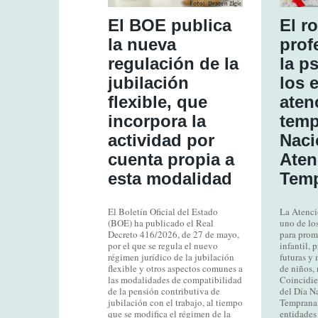
El BOE publica
El ro
la nueva
prof
regulación de la
la p
jubilación
los 
flexible, que
aten
incorpora la
temp
actividad por
Naci
cuenta propia a
Aten
esta modalidad
Temp
El Boletín Oficial del Estado
La Atenci
(BOE) ha publicado el Real
uno de los
Decreto 416/2026, de 27 de mayo,
para prom
por el que se regula el nuevo
infantil, 
régimen jurídico de la jubilación
futuras y 
flexible y otros aspectos comunes a
de niños, 
las modalidades de compatibilidad
Coincidie
de la pensión contributiva de
del Día N
jubilación con el trabajo, al tiempo
Temprana,
que se modifica el régimen de la
entidades