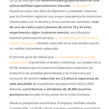
La OCDE subraya que
determinados grupos presentan una
vulnerabilidad especialmente elevada
.
Las mujeres
muestran tasas más altas de depresión y ansiedad, mientras
que los hombres registran una mayor prevalencia de trastornos
relacionados con el alcohol y otras sustancias. Asimismo,
más
de uno de cada cuatro jóvenes de entre 15 y 24 años
experimenta algún trastorno mental,
una situación
bastante preocupante porque
los problemas que aparecen a
edades tempranas
tienden a persistir en la vida adulta cuando
no reciben tratamiento adecuado.
El informe pone de relieve que
las consecuencias de la mala
salud mental
trascienden el ámbito individual. Los análisis de la
OCDE estiman que los trastornos depresivos mayores, los
trastornos de ansiedad generalizada y los trastornos por
consumo de alcohol
reducirán en 2,5 años la esperanza de
vida saludable
de la población europea entre 2025 y 2050.
Además,
contribuirán a alrededor de 28.000 muertes
prematuras
anuales en los países de la Unión Europea.
Desde la perspectiva económica, el impacto también resulta
considerable. La OCDE calcula que estos problemas supondrán