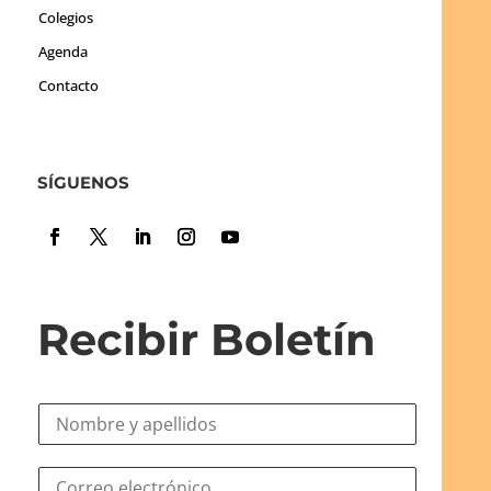
Colegios
Agenda
Contacto
SÍGUENOS
Recibir Boletín
N
o
m
*
C
b
C