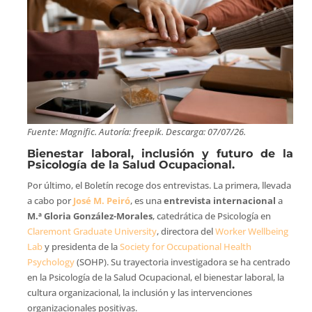
Fuente: Magnific. Autoría: freepik. Descarga: 07/07/26.
Bienestar laboral, inclusión y futuro de la
Psicología de la Salud Ocupacional.
Por último, el Boletín recoge dos entrevistas. La primera, llevada
a cabo por
José M. Peiró
, es una
entrevista internacional
a
M.ª Gloria González-Morales
, catedrática de Psicología en
Claremont Graduate University
, directora del
Worker Wellbeing
Lab
y presidenta de la
Society for Occupational Health
Psychology
(SOHP). Su trayectoria investigadora se ha centrado
en la Psicología de la Salud Ocupacional, el bienestar laboral, la
cultura organizacional, la inclusión y las intervenciones
organizacionales positivas.