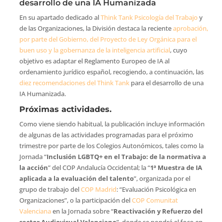
desarrollo de una IA Humanizada
En su apartado dedicado al
Think Tank Psicología del Trabajo
y
de las Organizaciones, la División destaca la reciente
aprobación,
por parte del Gobierno, del Proyecto de Ley Orgánica para el
buen uso y la gobernanza de la inteligencia artificial
, cuyo
objetivo es adaptar el Reglamento Europeo de IA al
ordenamiento jurídico español, recogiendo, a continuación, las
diez recomendaciones del Think Tank
para el desarrollo de una
IA Humanizada.
Próximas actividades.
Como viene siendo habitual, la publicación incluye información
de algunas de las actividades programadas para el próximo
trimestre por parte de los Colegios Autonómicos, tales como la
Jornada “
Inclusión LGBTQ+ en el Trabajo: de la normativa a
la acción
” del COP Andalucía Occidental; la “
1ª Muestra de IA
aplicada a la evaluación del talento
”, organizada por el
grupo de trabajo del
COP Madrid
: “Evaluación Psicológica en
Organizaciones”, o la participación del
COP Comunitat
Valenciana
en la Jornada sobre “
Reactivación y Refuerzo del
sector Audiovisual Valenciano
”, donde se pondrá el foco en