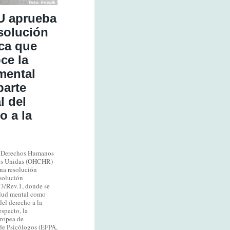
U aprueba
solución
ica que
ce la
mental
arte
l del
o a la
e Derechos Humanos
nes Unidas (OHCHR)
na resolución
esolución
3/Rev.1, donde se
alud mental como
del derecho a la
especto, la
ropea de
de Psicólogos (EFPA,