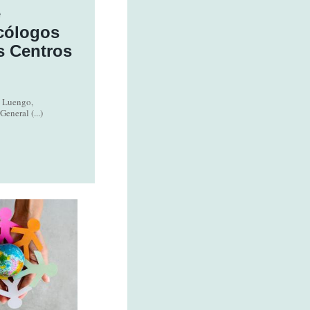
e
icólogos
s Centros
o Luengo,
eneral (...)