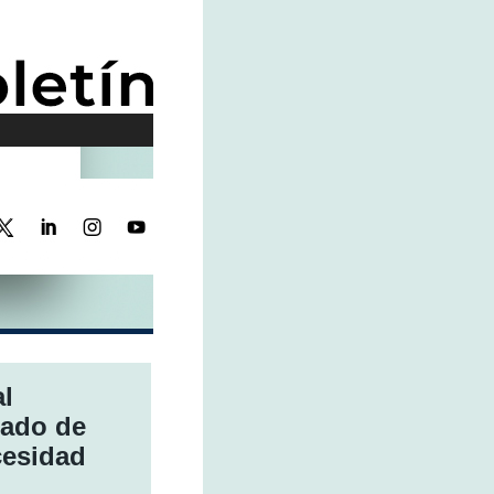
al
tado de
cesidad