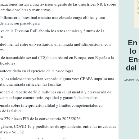
izaciones instan a una revisión urgente de las directrices NICE sobre
rarlas obsoletas y restrictivas
nflamatoria Intestinal muestra una elevada carga clínica y una
de atención psicológica
va de la División PsiE aborda los retos actuales y futuros de la
va
En
alud mental entre universitarios: una mirada multidimensional con
ero
lo
 de transmisión sexual (ITS) baten récord en Europa, con España a la
En
dicadores
del
autocuidado en el ejercicio de la psicología
s y las adolescentes ya han vapeado alguna vez: CEAPA impulsa una
Manuel Co
ar una mirada crítica en las familias
onará el reparto de 56,8 millones en salud mental y prevención del
s con enfoque comunitario, equidad y garantía de derechos
ornada sobre interprofesionalidad y límites competenciales en
y de la Salud
ca 279 plazas PIR de la convocatoria 2025/2026
 género, COVID-19 y predictores de agotamiento, entre las novedades
tiva – Vol. 32