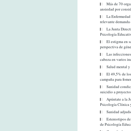
Más de 70 organ
ansiedad por conside
La Enfermedad I
relevante demanda 
La Junta Directi
Psicología Educati
El estigma en s
perspectiva de gén
Las infecciones
cabeza en varios in
Salud mental y 
El 49,5% de lo
campaña para foment
Sanidad condici
suicidio a proyecto
Apúntate a la J
Psicología Clínica 
Sanidad adjudi
Estereotipos de
de Psicología Educa