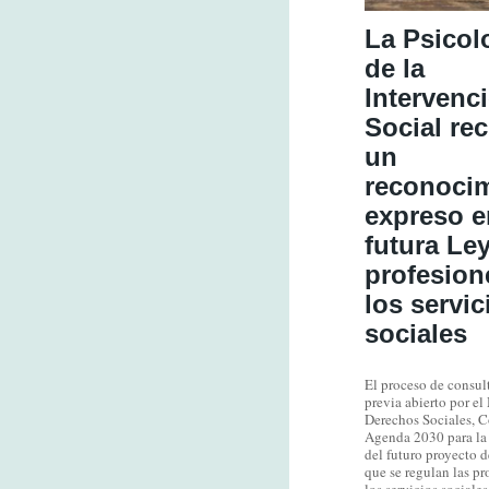
La Psicol
de la
Intervenc
Social re
un
reconoci
expreso e
futura Le
profesion
los servic
sociales
El proceso de consul
previa abierto por el
Derechos Sociales, 
Agenda 2030 para la
del futuro proyecto d
que se regulan las pr