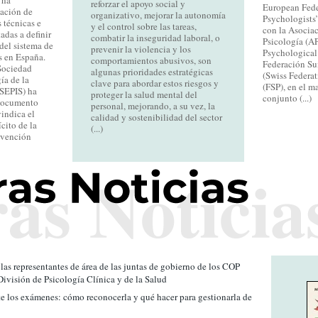
 ha
reforzar el apoyo social y
European Fede
tación de
organizativo, mejorar la autonomía
Psychologists’
 técnicas e
y el control sobre las tareas,
con la Asocia
adas a definir
combatir la inseguridad laboral, o
Psicología (A
del sistema de
prevenir la violencia y los
Psychological 
s en España.
comportamientos abusivos, son
Federación Su
 Sociedad
algunas prioridades estratégicas
(Swiss Federat
ía de la
clave para abordar estos riesgos y
(FSP), en el m
(SEPIS) ha
proteger la salud mental del
conjunto (...)
documento
personal, mejorando, a su vez, la
vindica el
calidad y sostenibilidad del sector
cito de la
(...)
rvención
 las representantes de área de las juntas de gobierno de los COP
ivisión de Psicología Clínica y de la Salud
e los exámenes: cómo reconocerla y qué hacer para gestionarla de