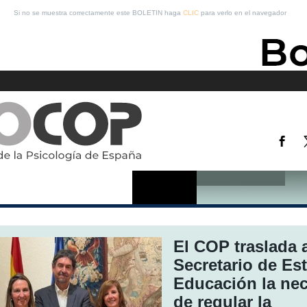
Si no se muestra correctamente este BOLETIN haga
CLIC
para verlo en el navegador
El COP traslada 
Secretario de Es
Educación la ne
de regular la