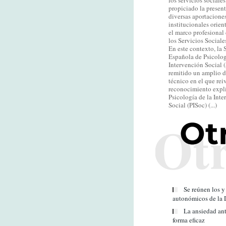
los servicios sociales
propiciado la presen
diversas aportaciones
institucionales orient
el marco profesional 
los Servicios Sociale
En este contexto, la
Española de Psicolog
Intervención Social 
remitido un amplio 
técnico en el que rei
reconocimiento explí
Psicología de la Inte
Social (PISoc) (...)
Se reúnen los y
autonómicos de la D
La ansiedad ant
forma eficaz