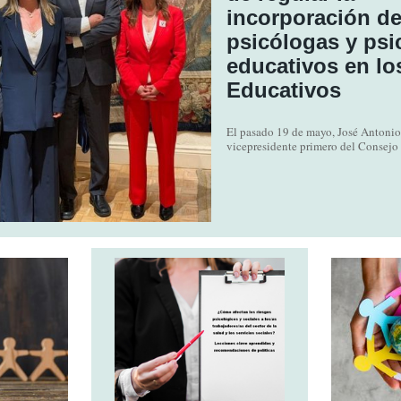
incorporación d
psicólogas y ps
educativos en lo
Educativos
El pasado 19 de mayo, José Antoni
vicepresidente primero del Consejo G