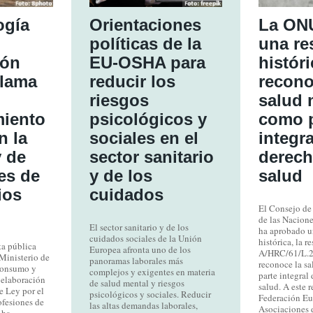
ogía
Orientaciones
La ON
políticas de la
una re
ión
EU-OSHA para
histór
clama
reducir los
recono
riesgos
salud 
miento
psicológicos y
como p
n la
sociales en el
integra
y de
sector sanitario
derech
es de
y de los
salud
ios
cuidados
El Consejo d
de las Nacio
El sector sanitario y de los
ha aprobado u
cuidados sociales de la Unión
histórica, la r
ta pública
Europea afronta uno de los
A/HRC/61/L.2
 Ministerio de
panoramas laborales más
reconoce la s
Consumo y
complejos y exigentes en materia
parte integral 
 elaboración
de salud mental y riesgos
salud. A este r
e Ley por el
psicológicos y sociales. Reducir
Federación Eu
ofesiones de
las altas demandas laborales,
Asociaciones 