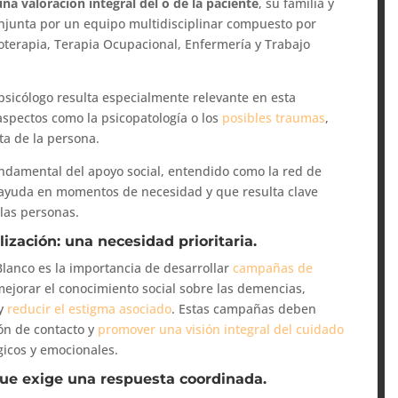
una valoración integral del o de la paciente
, su familia y
njunta por un equipo multidisciplinar compuesto por
sioterapia, Terapia Ocupacional, Enfermería y Trabajo
opsicólogo resulta especialmente relevante en esta
aspectos como la psicopatología o los
posibles traumas
,
a de la persona.
ndamental del apoyo social, entendido como la red de
 ayuda en momentos de necesidad y que resulta clave
 las personas.
zación: una necesidad prioritaria.
Blanco es la importancia de desarrollar
campañas de
jorar el conocimiento social sobre las demencias,
 y
reducir el estigma asociado
. Estas campañas deben
ión de contacto y
promover una visión integral del cuidado
gicos y emocionales.
que exige una respuesta coordinada.