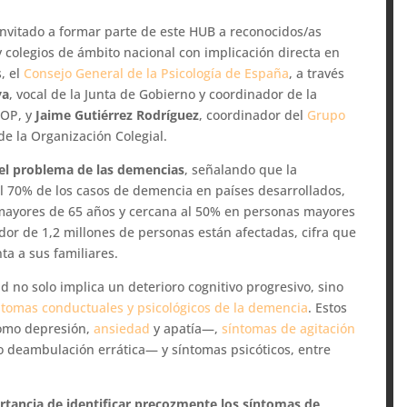
invitado a formar parte de este HUB a reconocidos/as
y colegios de ámbito nacional con implicación directa en
, el
Consejo General de la Psicología de España
, a través
ya
, vocal de la Junta de Gobierno y coordinador de la
COP, y
Jaime Gutiérrez Rodríguez
, coordinador del
Grupo
de la Organización Colegial.
el problema de las demencias
, señalando que la
l 70% de los casos de demencia en países desarrollados,
mayores de 65 años y cercana al 50% en personas mayores
dor de 1,2 millones de personas están afectadas, cifra que
ta a sus familiares.
d no solo implica un deterioro cognitivo progresivo, sino
ntomas conductuales y psicológicos de la demencia
. Estos
como depresión,
ansiedad
y apatía—,
síntomas de agitación
 o deambulación errática— y síntomas psicóticos, entre
rtancia de identificar precozmente los síntomas de